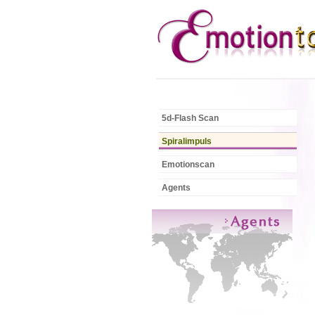
5d-Flash Scan
Spiralimpuls
Emotionscan
Agents